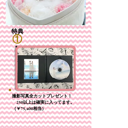
特典
​①
​①
撮影写真全カットプレゼント！
250以上は確実に入ってます。
（￥75,400相当）