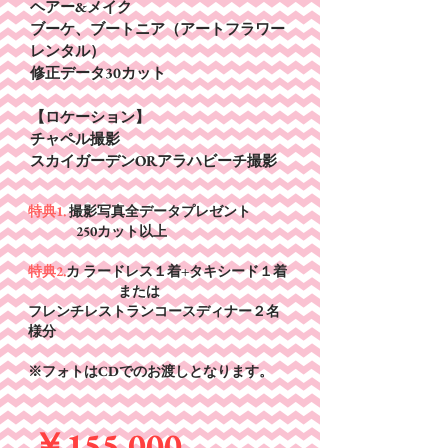
ヘアー&メイク
ブーケ、ブートニア（アートフラワー
レンタル）
​修正データ30カット
【ロケーション】
チャペル撮影
スカイガーデンOR
アラハビーチ撮影
特典1.
撮影写真全データプレゼント
250カット以上
特典2.
カ ラードレス１着+タキシード１着
または
フレンチレストランコースディナー２名
様分
※フォトはCDでのお渡しとなります。
​￥155,000