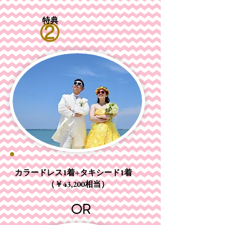
特典
​②
カラードレス1着+タキシード1着
​ （￥43,200相当）
​OR