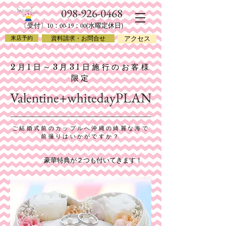
​098-926-
0468
​〔受付〕10：00-19：00(水曜定休日)
来店予約
資料請求・お問合せ
アクセス
​2月1日～3月31日施行のお客様
限定
​Valentine+whitedayPLAN
​ご結婚式前のカップルへ沖縄の綺麗な海で
前撮りはいかがですか？​
​豪華特典が２つも付いてきます！