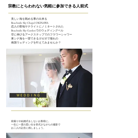
宗教にとらわれない気軽に参加できる人前式
美しい海を眺める事の出来る
​Beachside Sky Chapel OKINAWA
​恋人の聖地サテライトにノミネートされた
Beachside Sky Gardenでのウェディングベル
空に伸びるアークステップでのフラワーシャワー
東シナ海を一望できるガゼボ​で憧れの
南国ウェディングを
叶えてみませんか？
ＷＥＤＤＩＮＧ
前撮りや結婚式をしないお客様に。
​一生に一度の思い出を挙式さながらの撮影で
お二人の記念に残しましょう。