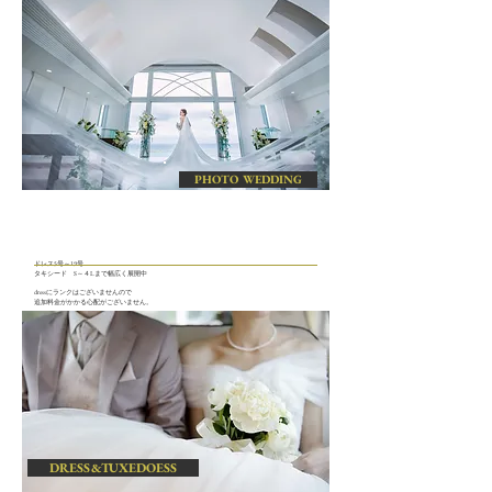
PHOTO WEDDING
ドレス5号～19号
​タキシード S～４L
まで幅広く展開中
dressにランクはございませんので
追加料金がかかる心配がございません。
DRESS&TUXEDOESS