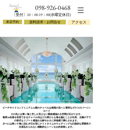
​098-926-
0468
​〔受付〕10：00-19：00(水曜定休日)
来店予約
資料請求・お問合せ
アクセス
ビーチサイドコンドミニアム14階のチャペルは南国の花々と透明なガラスのバージン
ロード
その先には青い海と空しか見えない開放感溢れる空間が広がります。
着席48名様を収容できるチャペル内はどの席からも海を臨むことが出来、太陽の下で
の挙式もリゾート感溢れる鮮やかさに幸福感で満たされます。
​夕べには東シナ海に沈む夕日を背にナイトタイムのウェディングも幻想的な雰囲気で
生涯忘れられない感動的なシーンをお約束致します。